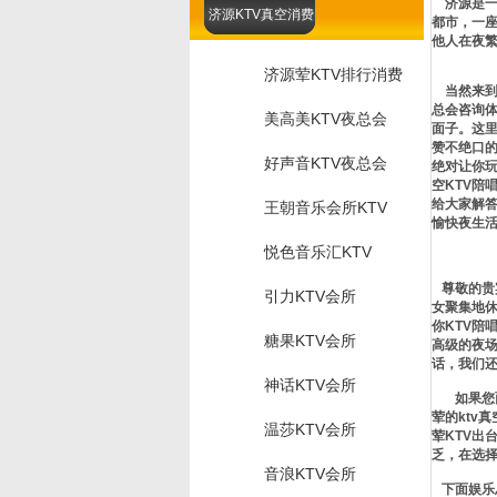
济源是一
济源KTV真空消费
都市，一
他人在夜
济源荤KTV排行消费
当然来到
总会咨询体
美高美KTV夜总会
面子。这
赞不绝口的
好声音KTV夜总会
绝对让你玩
空KTV
给大家解
王朝音乐会所KTV
愉快夜生
悦色音乐汇KTV
尊敬的贵宾
引力KTV会所
女聚集地
你KTV陪
糖果KTV会所
高级的夜场
话，我们
神话KTV会所
如果您面
荤的ktv
温莎KTV会所
荤KTV出
乏，在选
音浪KTV会所
下面娱乐总