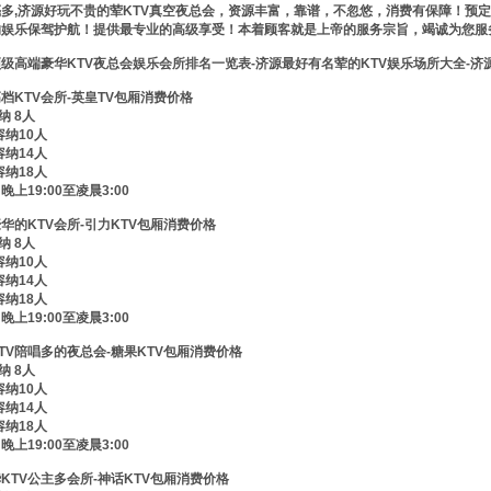
多,济源好玩不贵的荤KTV真空夜总会，资源丰富，靠谱，不忽悠，消费有保障！预
的娱乐保驾护航！提供最专业的高级享受！本着顾客就是上帝的服务宗旨，竭诚为您服
级高端豪华KTV夜总会娱乐会所排名一览表-济源最好有名荤的KTV娱乐场所大全-济
档KTV会所-英皇TV包厢消费价格
纳 8人
容纳10人
容纳14人
容纳18人
上19:00至凌晨3:00
华的KTV会所-引力KTV包厢消费价格
纳 8人
容纳10人
容纳14人
容纳18人
上19:00至凌晨3:00
TV陪唱多的夜总会-糖果KTV包厢消费价格
纳 8人
容纳10人
容纳14人
容纳18人
上19:00至凌晨3:00
KTV公主多会所-神话KTV包厢消费价格