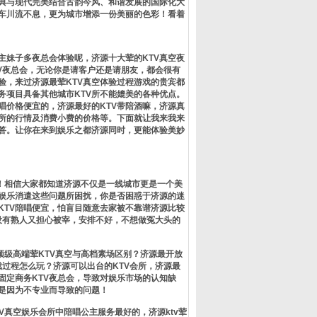
典与现代完美结合古韵今风、和谐发展的国际化大
车川流不息，更为城市增添一份美丽的色彩！看着
主妹子多夜总会体验呢，济源十大荤的KTV真空夜
TV夜总会，无论你是请客户还是请朋友，都会很有
验，来过济源最荤KTV真空体验过程游戏的贵宾都
务项目具备其他城市KTV所不能媲美的各种优点。
陪唱价格便宜的，济源最好的KTV带陪酒嘛，济源真
场所的行情及消费小费的价格等。下面就让我来我来
解答。让你在来到娱乐之都济源同时，更能体验美妙
！相信大家都知道济源不仅是一线城市更是一个美
娱乐消遣这些问题所困扰，你是否困惑于济源的迷
家KTV陪唱便宜，怕盲目随意去家被不靠谱济源比较
没有熟人又担心被宰，安排不好，不想做冤大头的
级高端荤KTV真空与高档素场区别？济源最开放
戏过程怎么玩？济源可以出台的KTV会所，济源最
固定商务KTV夜总会，导致对娱乐市场的认知缺
是因为不专业而导致的问题！
真空娱乐会所中陪唱公主服务最好的，济源ktv荤