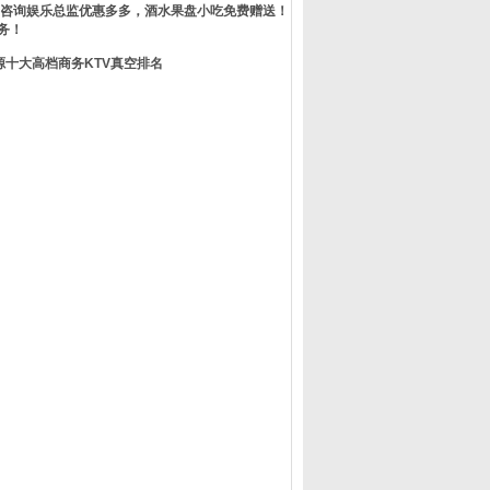
定咨询娱乐总监优惠多多，酒水果盘小吃免费赠送！
务！
源十大高档商务KTV真空排名