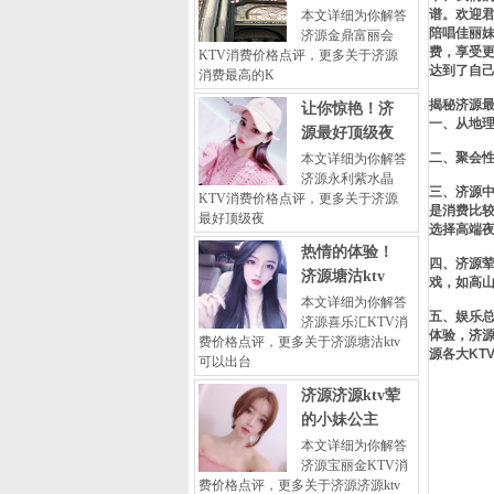
谱。欢迎君
本文详细为你解答
陪唱佳丽
济源金鼎富丽会
费，享受
KTV消费价格点评，更多关于济源
达到了自
消费最高的K
揭秘济源最
让你惊艳！济
一、从地
源最好顶级夜
二、聚会
本文详细为你解答
济源永利紫水晶
三、济源中
KTV消费价格点评，更多关于济源
是消费比
最好顶级夜
选择高端夜
热情的体验！
四、济源荤
济源塘沽ktv
戏，如高
本文详细为你解答
五、娱乐总
济源喜乐汇KTV消
体验，济源
费价格点评，更多关于济源塘沽ktv
源各大KT
可以出台
济源济源ktv荤
的小妹公主
本文详细为你解答
济源宝丽金KTV消
费价格点评，更多关于济源济源ktv