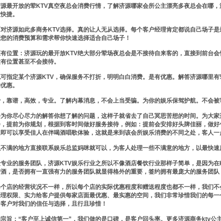
源最开放的荤KTV真空夜总会消费行情，了解济源哪家会所公主漂亮多夜总会在哪，
效快捷。
面对济源如此多商务KTV选择。真的让人无从选择。每个客户经理肯定都说自己场子
据您的消费预算和需求帮你快速选择适合自己场子！
证有位置：济源玩的最开放KTV绝大部分荤场夜总会是不接待自来客的，直接到前台
没有位置甚至不会接待。
可指定某个济源KTV，确保服务不打折，明明白白消费。是有优惠。解答济源哪里有
的优惠。
费，靠谱，高效，专业。了解内幕消息，不会上当受骗。为你的娱乐保驾护航。不会被
会为你尽心尽力的解答你想了解的问题，这样子就省去了自己冥思苦想的时间。为大家
会，提前为你规划，根据到客时间做好服务接待，例如：提前会安排好头牌佳丽，做好
立即可以享受佳人在伴喝酒唱歌体验，这就是来到该会所娱乐消费的不同之处，客人一
么不满的地方直接联系娱乐总监妈咪就可以，为客人处理一些不满意的地方，以最快速
专业的服务团队，济源KTV娱乐行业之所以不像酒店餐饮行业那样子简单，是因为在
陪酒，是否拥有一直强有力的服务团队就显得格外的重要，签约拥有最庞大的服务团队
每个店的经营状况不一样，所以每个店的实际优惠程度和赠送程度也都不一样，我们不
经理权限、实力给客户提供每家店面最优惠、最实惠的空间，我们非常珍惜我们的每一
个客户对我们的信任与选择，且行且珍惜！
宗旨：“客户至上诚信第一”，我们做的是口碑，是客户回头率。更多济源商务ktv