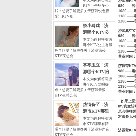
本文为你解答济源
济源荤KT
KTV下午场多少
980——容
钱？想要了解更多关于济源悦色音
1080——
1180——
乐汇KTV夜
1280——
娇小玲珑！济
济源真空K
源哪个KTV公
980——容
本文为你解答济源
1080——
哪个KTV公主有服
1180——
务？想要了解更多关于济源温莎
1280——
KTV夜总会
营业时间：晚
亭亭玉立！济
济源荤KT
980——容
源哪个KTV陪
1080——
本文为你解答济源
1280——
哪个KTV陪唱好
1380——
点？想要了解更多关于济源音浪
营业时间：晚
KTV夜总会包
如果上面没
热情备至！济
ktv真空
源市KTV哪里
总会往往需
对都是无
本文为你解答济源
市KTV哪里有陪
唱？想要了解更多关于济源好声音
济源荤KT
KTV夜总会