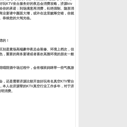
玩KTV坐台服务好的夜总会消费攻略，济源ktv
给你的承诺：到场满意再消费，杜绝强制、隐形消
在商业宴请中颜面大增，或许在这里觥筹交错，你就
。恭候您的大驾光临。
虑的！
，区别是素场高端豪华夜总会装修、环境上档次，但
色，重要的商务宴请或者喜欢高雅环境的朋友一般
在陪唱陪酒中场过程中，会有领班妈咪带一些气氛游
会，还是需要济源比较开放好玩有名真空KTV荤台
，本人在济源荤的KTV真空行业工作多年，对于济
透明消费。