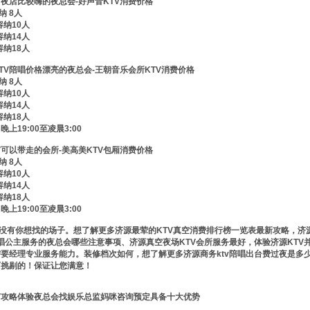
V夜店比较嗨的夜总会-好声音KTV消费价格
纳 8人
容纳10人
容纳14人
容纳18人
TV陪唱价格漂亮的夜总会-王朝音乐会所KTV消费价格
纳 8人
容纳10人
容纳14人
容纳18人
上19:00至凌晨3:00
V可以带走的会所-美高美KTV包厢消费价格
纳 8人
容纳10人
容纳14人
容纳18人
上19:00至凌晨3:00
有你想找的场子。想了解更多济源最荤的KTV真空消费排行榜一览表最新攻略，济源
陪唱公主服务的夜总会哪些注意事项、济源真空夜场KTV会所服务最好，体验济源KTV
要经理专业服务能力。装修档次如何，想了解更多济源商务ktv陪唱出台费过夜是多
可挑剔的！保证让您满意！
V攻略体验夜总会找娱乐总监妈咪咨询预定具备十大优势