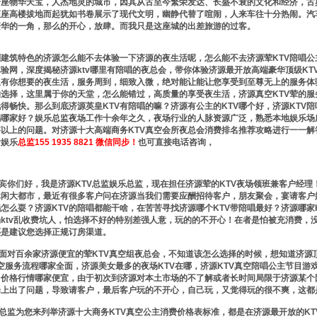
座物华天宝，人杰地灵的城市，因其从古至今繁荣发达、长盛不衰的文化和经济，古
座座高楼拔地而起犹如书卷展示了现代文明，幽静代替了喧闹，人来车往十分热闹。汽
繁华的一角，那么的开心，放肆。而我只是这座城的出差旅游的过客。
建筑特色的济源怎么能不去体验一下济源的夜生活呢，怎么能不去济源荤KTV陪唱公
验网，深度揭秘济源ktv哪里有陪唱的夜总会，带你体验济源最开放高端豪华顶级K
里有你想要的夜生活，服务周到，细致入微，绝对能让能让您享受到至尊无上的服务体
选择，这里属于你的天堂，怎么能错过，高质量的享受夜生活，济源真空KTV荤的服
得畅快。那么到底济源英皇KTV有陪唱的嘛？济源有公主的KTV哪个好，济源KTV
陪唱哪家好？娱乐总监夜场工作十余年之久，夜场行业的人脉资源广泛，熟悉本地娱乐
答以上的问题。对济源十大高端商务KTV真空会所夜总会消费排名推荐攻略进行一一
活娱乐
总监155 1935 8821 微信同步！
也可直接电话咨询，
你们好，我是济源KTV总监娱乐总监，现在担任济源荤的KTV夜场领班兼客户经理
休闲大都市，最近有很多客户问在济源当我们需要应酬招待客户，朋友聚会，宴请客户
唱怎么耍？济源KTV的陪唱都能干啥，在苦苦寻找济源哪个KTV带陪唱最好？济源哪
ktv乱收费坑人，怕选择不好的特别差强人意，玩的的不开心！在者是怕被充消费，
还是建议您选择正规订房渠道。
对百余家济源便宜的荤KTV真空组夜总会，不知道该怎么选择的时候，想知道济源顶
真空服务流程哪家全面，济源美女最多的夜场KTV在哪，济源KTV真空陪唱公主节目游
台价格行情哪家便宜，由于初次到济源对本土市场的不了解或者长时间局限于济源某个
择上出了问题，导致请客户，最后客户玩的不开心，自己玩，又觉得玩的很不爽，这都
监为您来列举济源十大商务KTV真空公主消费价格表标准，都是在济源最开放的KTV