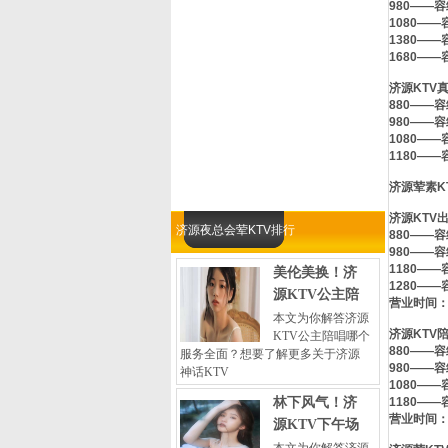
980——容
1080——
1380——
1680——
济源KTV
880——容
980——容
1080——
1180——
济源荤素K
济源KTV
济源夜总会荤KTV排行
880——容
980——容
1180——
美伦美换！济
1280——
源KTV公主陪
营业时间：晚
本文为你解答济源
济源KTV
KTV公主陪唱哪个
880——容
服务全面？想要了解更多关于济源
980——容
神话KTV
1080——
林下风气！济
1180——
营业时间：晚
源KTV下午场