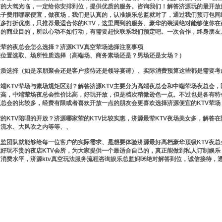
的大驾光临，一定给你安排到位，提供优质的服务。咨询我们！解答济源玩的最开放好
妹子费用哪家便宜，做夜场，我们是认真的，认准娱乐总监就对了，通过我们预订包间
更多打折优惠，只推荐最适合你的KTV，这里周到的服务、豪华的装潢绝对能够使你
己的商业目的，所以心动不如行动，有需要赶快联系我们预定吧。一次合作，终身朋友
荤的夜总会怎么选择？济源KTV真空荤场选择注意事项
理位置选取、场所性质选择（高端场、商务素场还是？男场还是女场？）
性质选择（如是亲朋聚会还是客户接待还是领导宴请）、实际消费预算这些都是需要考
端KTV荤场与素场规矩区别？解答济源KTV主要分为高端夜总会和中端荤场夜总会
较高，中端荤场夜总会性价比高，好玩开放，但是档次稍微逊色一点。不过也是各有特
总会的比较多，经费有限或者喜欢开放一点的朋友会更喜欢选择济源便宜的KTV荤场
的KTV陪唱的开放？济源哪家荤的KTV比较实惠，济源最荤KTV夜场美女多，解答
山流水、大风吹之内等等、、
监团队就能够给每一位客户的实际需求、是想要体验济源最好高档豪华顶级KTV夜总
好玩不贵的夜店KTV会所，为大家提供一个最适合自己的，真正能做到私人订制娱乐
V消费水平，济源ktv真空玩法服务流程咨询娱乐总监妈咪绝对解答到位，诚信接待，