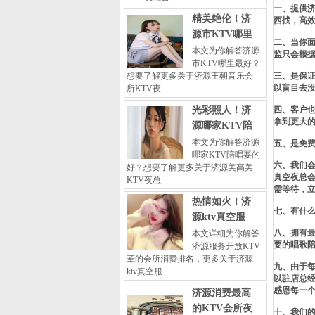
一、提供济
精美绝伦！济
西找，高
源市KTV哪里
二、当你
本文为你解答济源
监只会根
市KTV哪里最好？
想要了解更多关于济源王朝音乐会
三、是保
以盲目去
所KTV夜
光彩照人！济
四、客户也
拿到更大
源哪家KTV陪
本文为你解答济源
五、是免
哪家KTV陪唱耍的
六、我们
好？想要了解更多关于济源美高美
真空夜总
KTV夜总
需等待，
热情如火！济
七、有什
源ktv真空服
八、拥有最
本文详细为你解答
要的唱歌
济源服务开放KTV
荤的会所消费排名，更多关于济源
九、由于
ktv真空服
以驻店总
感恩每一
济源消费最高
的KTV会所夜
十、我们的