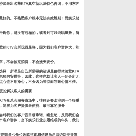
济源最出名荤KTV真空新玩法特色咨询，不用东奔
是最好的。不熟悉客户根本无法有效辨别！而娱乐总
会告诉你，是没有包厢的，或者只可以纯唱量贩，所
荤的KTV会所玩得最嗨，因为我们客户群体大，能
宰，不会被充消费，不会漫天要价。
选择一所满足自己所需要的济源最值得体验荤KTV
包厢的安排等，因此，这样也就让客人一到会所无
点心也不用操心，不会因为等待而导致心情不佳。
度的解决客人的需要
KTV夜总会服务市场中，往往还要牵涉到一个很重
，能够为客户提供最便捷、最可靠的服务
会对我们的客户盲目瞎承诺、瞎忽悠，反而我们会
个客户群体，当下娱乐行业步履维艰的年头，我们
公主陪唱多少价位攻略咨询相信娱乐总监绝对专业靠